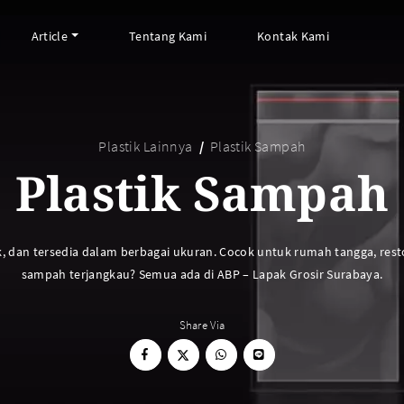
Article
Tentang Kami
Kontak Kami
Plastik Lainnya
Plastik Sampah
ARTIKEL ABP
PERALATAN BAKING
Plastik Sampah
FAQ
Cup Tray
Informasi Umum
Aluminium Roll
Tips & Trik
Baking Paper
, dan tersedia dalam berbagai ukuran. Cocok untuk rumah tangga, restor
Piping Bag
sampah terjangkau? Semua ada di ABP – Lapak Grosir Surabaya.
Cup Roti
Plastik Baking Wrapping
Topper Kue
Share Via
Mika Cake Roll
Timbangan Dapur
Dessert Box