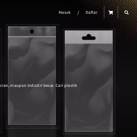
/
Masuk
Daftar
an, maupun industri besar. Cari plastik