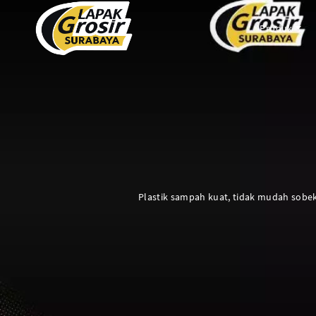
Produk
PACKAGING PLASTIK
PACKAGING KERTAS
Plastik Opp
Tas Kain
PVC Shrink 30mic 250gr
Paper Bag
PVC Shrink 30mic 500gr
Cooling Thermal Bag
Plastik sampah kuat, tidak mudah sobek
PVC Shrink 30mic 1kg
Tas Spunbond
PVC Potongan
Paper Cup
Shrink POF 15mic 250gr
Paper Bowl
Shrink POF 20mic 250gr
Shrink POF Potongan
Plastik Klip
Standing Pouch