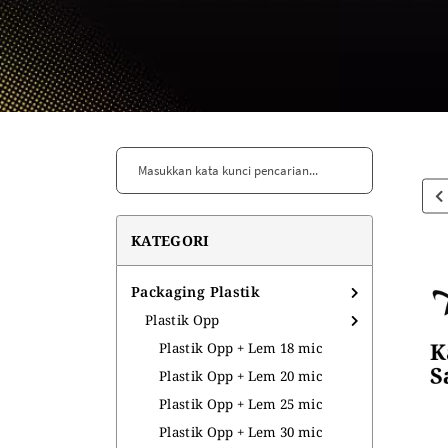
More..
MESIN
AKSESORIS
Mesin Sealer
Pita Tarik
Elektronik Tukang
Pita Kawat Twist Tie
Pita Satin
Bola Gacha
Sendok Takar
Kapi Kue
KATEGORI
Kuas
Tali Souvenir
Packaging Plastik
Tali Rafia
Plastik Opp
KEMASAN MAKANAN
KEMASAN MINUMAN
Plastik Opp + Lem 18 mic
Plastik Opp + Lem 20 mic
Aluminium Sachet
Seal Cup
Plastik Opp + Lem 25 mic
Kertas Bungkus
Plastik Opp + Lem 30 mic
Foam