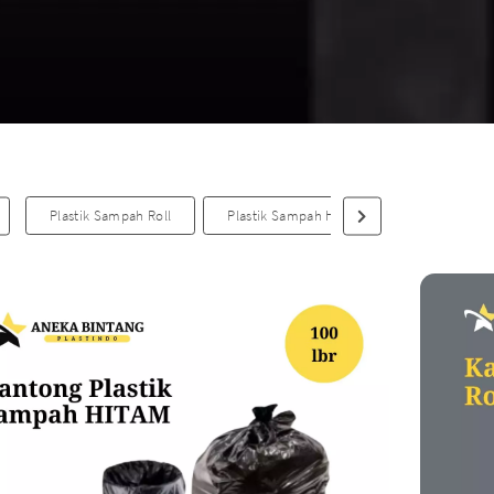
More..
PLASTIK SHRINK
Plastik Segel Shrink Pvc
Plastik Shrink POF
Plastik Sampah Roll
Plastik Sampah Hitam
PLASTIK LAINNYA
Plastik Sampah