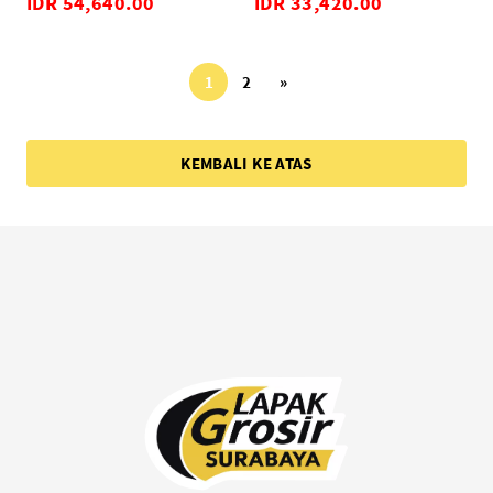
IDR 54,640.00
IDR 33,420.00
1
2
»
KEMBALI KE ATAS