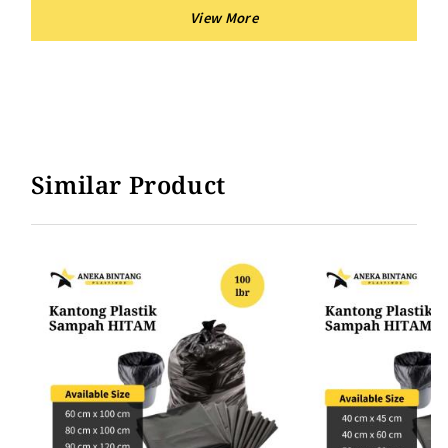
MERAH
KUNING
BIRU
HIJAU
Similar Product