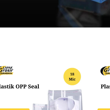
More..
PLASTIK SHRINK
Plastik Segel Shrink Pvc
Plastik Shrink POF
PLASTIK LAINNYA
Plastik Sampah