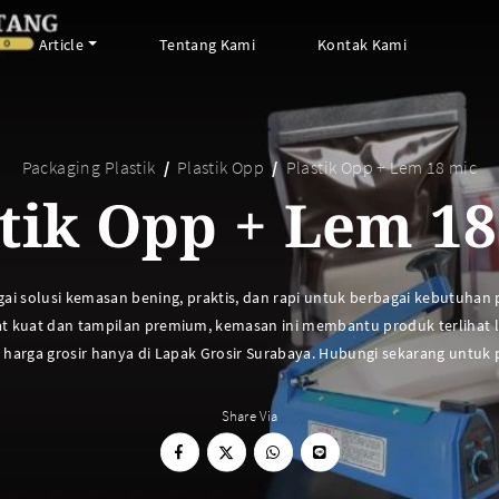
Article
Tentang Kami
Kontak Kami
Packaging Plastik
Plastik Opp
Plastik Opp + Lem 18 mic
ARTIKEL ABP
PERALATAN BAKING
tik Opp + Lem 18
FAQ
Cup Tray
Informasi Umum
Aluminium Roll
Tips & Trik
Baking Paper
ai solusi kemasan bening, praktis, dan rapi untuk berbagai kebutuhan 
Piping Bag
at kuat dan tampilan premium, kemasan ini membantu produk terlihat l
Cup Roti
 harga grosir hanya di Lapak Grosir Surabaya. Hubungi sekarang untuk
Plastik Baking Wrapping
Topper Kue
Share Via
Mika Cake Roll
Timbangan Dapur
Dessert Box