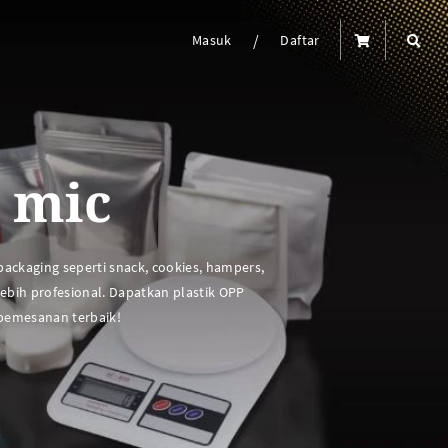
/
Masuk
Daftar
 mic
packaging seperti snack, cookies, hampers,
ebih profesional. Dapatkan plastik OPP
 pemesanan terbaik!