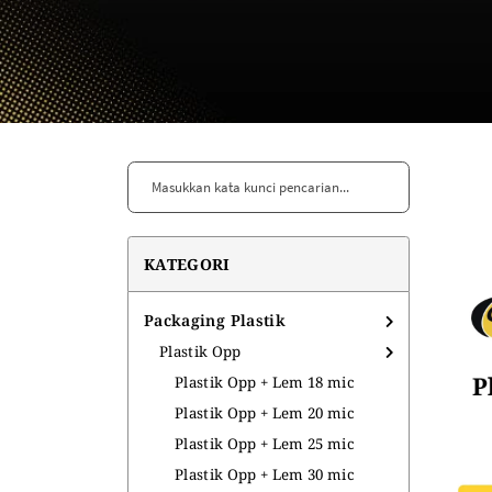
More..
MESIN
AKSESORIS
Mesin Sealer
Pita Tarik
Elektronik Tukang
Pita Kawat Twist Tie
Pita Satin
Bola Gacha
Sendok Takar
Kapi Kue
KATEGORI
Kuas
Tali Souvenir
Packaging Plastik
Tali Rafia
Plastik Opp
KEMASAN MAKANAN
KEMASAN MINUMAN
Plastik Opp + Lem 18 mic
Plastik Opp + Lem 20 mic
Aluminium Sachet
Seal Cup
Plastik Opp + Lem 25 mic
Kertas Bungkus
Plastik Opp + Lem 30 mic
Foam