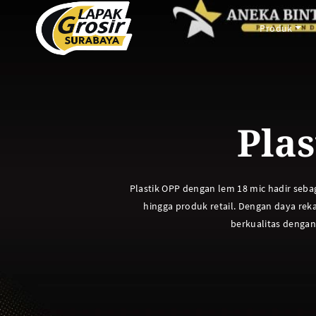
Produk
PACKAGING PLASTIK
PACKAGING KERTAS
Plas
Plastik Opp
Tas Kain
PVC Shrink 30mic 250gr
Paper Bag
PVC Shrink 30mic 500gr
Cooling Thermal Bag
Plastik OPP dengan lem 18 mic hadir sebag
PVC Shrink 30mic 1kg
Tas Spunbond
hingga produk retail. Dengan daya rek
PVC Potongan
Paper Cup
berkualitas dengan
Shrink POF 15mic 250gr
Paper Bowl
Shrink POF 20mic 250gr
Shrink POF Potongan
Plastik Klip
Standing Pouch