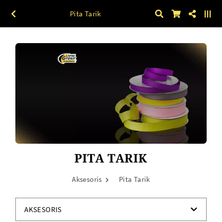
Pita Tarik
PITA TARIK
Aksesoris
Pita Tarik
AKSESORIS