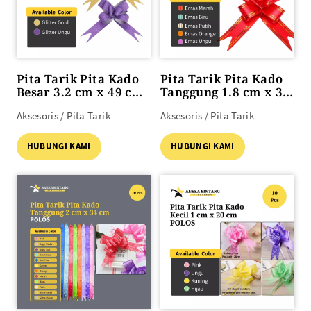
Pita Tarik Pita Kado
Pita Tarik Pita Kado
Besar 3.2 cm x 49 cm
Tanggung 1.8 cm x 34
GLITTER
cm LIST
Aksesoris / Pita Tarik
Aksesoris / Pita Tarik
HUBUNGI KAMI
HUBUNGI KAMI