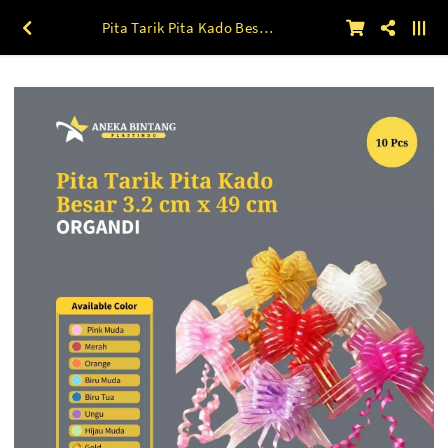
Pita Tarik Pita Kado Besar 3.2 cm x 49 cm ORGANDI