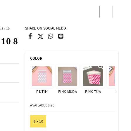
/
Masuk
Daftar
SHARE ON SOCIAL MEDIA
 8 x 10
 10 8
COLOR
PUTIH
PINK MUDA
PINK TUA
BIRU
AVAILABLE SIZE
8 x 10