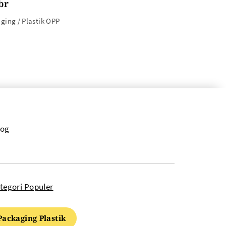
br
aging / Plastik OPP
log
tegori Populer
Packaging Plastik