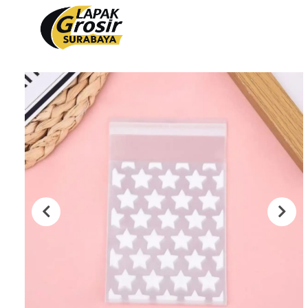
Produk
PACKAGING PLASTIK
PACKAGING KERTAS
Plastik Opp
Tas Kain
PVC Shrink 30mic 250gr
Paper Bag
PVC Shrink 30mic 500gr
Cooling Thermal Bag
PVC Shrink 30mic 1kg
Tas Spunbond
PVC Potongan
Paper Cup
Shrink POF 15mic 250gr
Paper Bowl
Shrink POF 20mic 250gr
Shrink POF Potongan
Plastik Klip
Standing Pouch