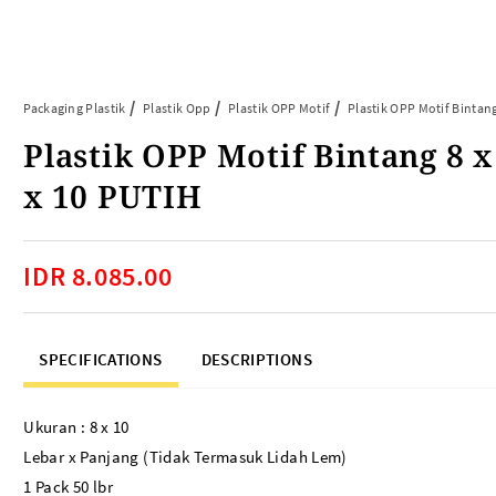
Article
Tentang Kami
Kontak Kami
Packaging Plastik
Plastik Opp
Plastik OPP Motif
Plastik OPP Motif Bintang
Plastik OPP Motif Bintang 8 x
ARTIKEL ABP
PERALATAN BAKING
x 10 PUTIH
FAQ
Cup Tray
Informasi Umum
Aluminium Roll
IDR 8.085.00
Tips & Trik
Baking Paper
Piping Bag
Cup Roti
SPECIFICATIONS
DESCRIPTIONS
Plastik Baking Wrapping
Topper Kue
Ukuran : 8 x 10
Mika Cake Roll
Timbangan Dapur
Lebar x Panjang (Tidak Termasuk Lidah Lem)
Dessert Box
1 Pack 50 lbr