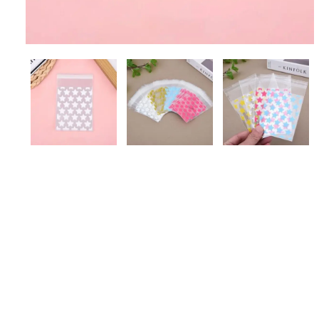
More..
MESIN
AKSESORIS
Mesin Sealer
Pita Tarik
Elektronik Tukang
Pita Kawat Twist Tie
Pita Satin
Bola Gacha
Sendok Takar
Kapi Kue
Kuas
Tali Souvenir
Tali Rafia
KEMASAN MAKANAN
KEMASAN MINUMAN
Aluminium Sachet
Seal Cup
Kertas Bungkus
Foam