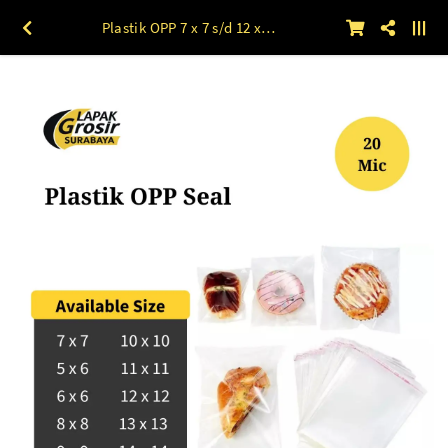
Plastik OPP 7 x 7 s/d 12 x 18 (20mic) 100lbr 7 x 7