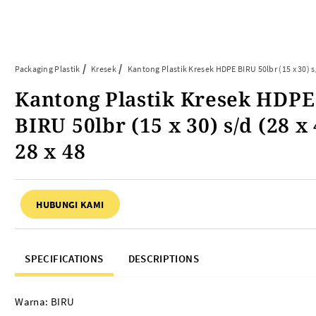
Article
Tentang Kami
Kontak Kami
Packaging Plastik
Kresek
Kantong Plastik Kresek HDPE BIRU 50lbr (15 x 30) s/
Kantong Plastik Kresek HDPE
ARTIKEL ABP
PERALATAN BAKING
BIRU 50lbr (15 x 30) s/d (28 x 
FAQ
Cup Tray
28 x 48
Informasi Umum
Aluminium Roll
Tips & Trik
Baking Paper
Piping Bag
HUBUNGI KAMI
Cup Roti
Plastik Baking Wrapping
Topper Kue
SPECIFICATIONS
DESCRIPTIONS
Mika Cake Roll
Timbangan Dapur
Warna: BIRU
Dessert Box