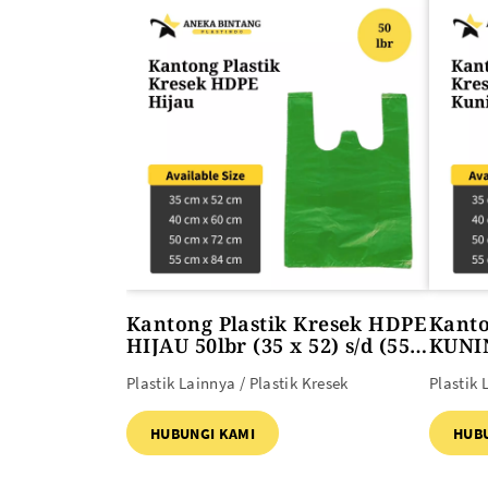
ALAT PEMANAS PLASTIK
PLASTIK DAN TAS MBG
Heat Gun
Kantong Plastik Kresek HDPE
Kanto
HIJAU 50lbr (35 x 52) s/d (55 x
KUNIN
84)
(55 x 
Plastik Lainnya / Plastik Kresek
Plastik 
HUBUNGI KAMI
HUB