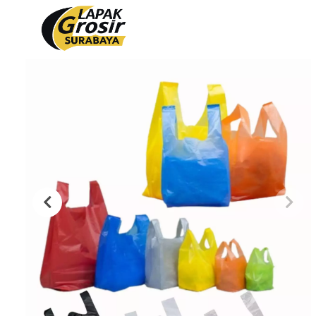
Produk
PACKAGING PLASTIK
PACKAGING KERTAS
Plastik Opp
Tas Kain
PVC Shrink 30mic 250gr
Paper Bag
PVC Shrink 30mic 500gr
Cooling Thermal Bag
PVC Shrink 30mic 1kg
Tas Spunbond
PVC Potongan
Paper Cup
Shrink POF 15mic 250gr
Paper Bowl
Shrink POF 20mic 250gr
Shrink POF Potongan
Plastik Klip
Standing Pouch