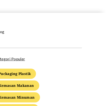
log
tegori Populer
Packaging Plastik
Kemasan Makanan
Kemasan Minuman