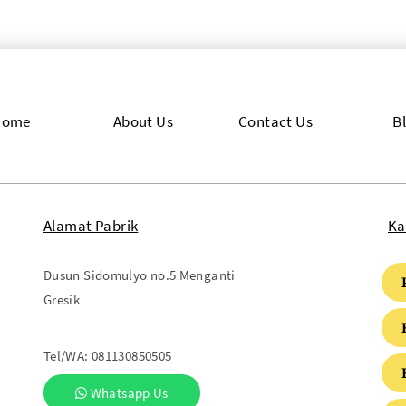
Home
About Us
Contact Us
B
Alamat Pabrik
Ka
Dusun Sidomulyo no.5 Menganti
Gresik
Tel/WA:
081130850505
Whatsapp Us