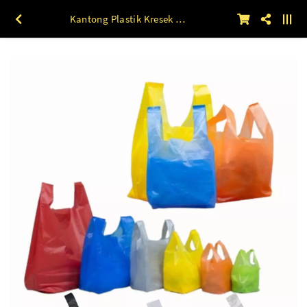
Kantong Plastik Kresek HDPE KUNING 50lbr (35 x 52) s/d (55 x 84) 55 x 84