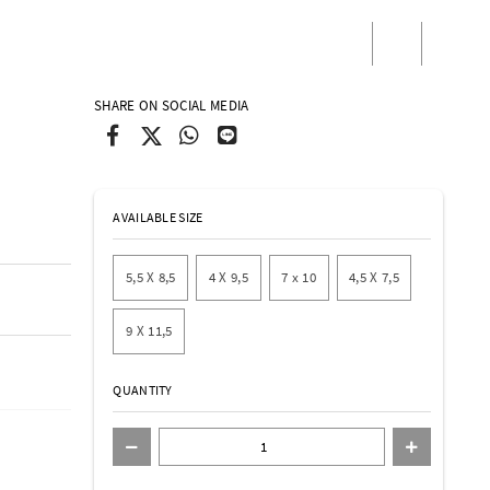
/
Masuk
Daftar
SHARE ON SOCIAL MEDIA
AVAILABLE SIZE
5,5 X 8,5
4 X 9,5
7 x 10
4,5 X 7,5
9 X 11,5
QUANTITY