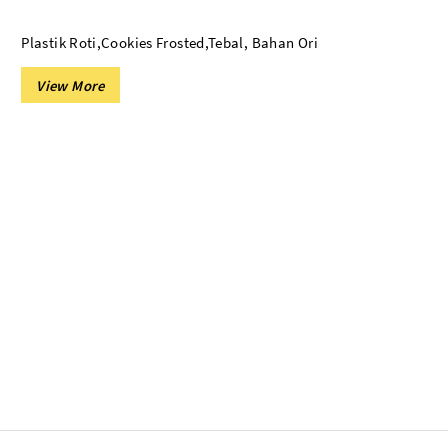
More..
Plastik Roti,Cookies Frosted,Tebal, Bahan Ori
PLASTIK SHRINK
Plastik Segel Shrink Pvc
Plastik Shrink POF
PLASTIK LAINNYA
Plastik Sampah