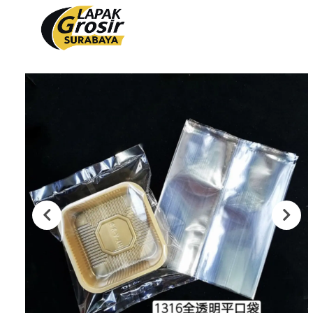
Produk
PACKAGING PLASTIK
PACKAGING KERTAS
Plastik Opp
Tas Kain
PVC Shrink 30mic 250gr
Paper Bag
PVC Shrink 30mic 500gr
Cooling Thermal Bag
PVC Shrink 30mic 1kg
Tas Spunbond
PVC Potongan
Paper Cup
Shrink POF 15mic 250gr
Paper Bowl
Shrink POF 20mic 250gr
Shrink POF Potongan
Plastik Klip
Standing Pouch