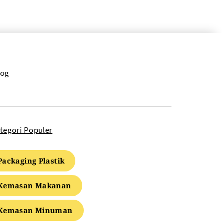
log
tegori Populer
Packaging Plastik
Kemasan Makanan
Kemasan Minuman