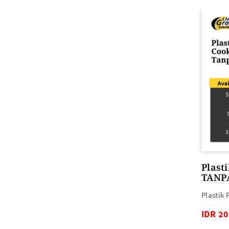
ALAT PEMANAS PLASTIK
PLASTIK DAN TAS MBG
Heat Gun
Plast
TANP
Plastik 
IDR 2