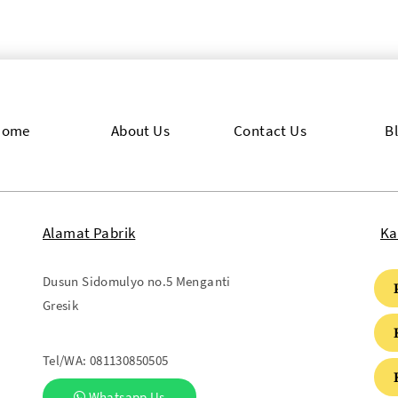
Home
About Us
Contact Us
B
Alamat Pabrik
Ka
Dusun Sidomulyo no.5 Menganti
Gresik
Tel/WA:
081130850505
Whatsapp Us