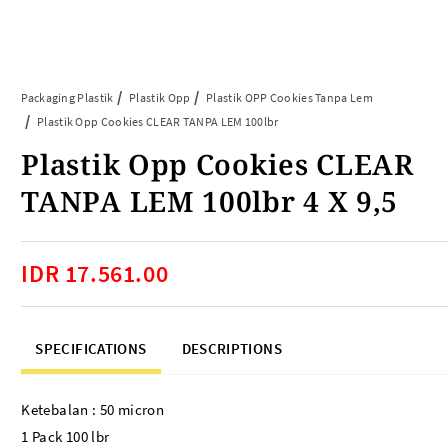
Article
Tentang Kami
Kontak Kami
Packaging Plastik
Plastik Opp
Plastik OPP Cookies Tanpa Lem
Plastik Opp Cookies CLEAR TANPA LEM 100lbr
Plastik Opp Cookies CLEAR
ARTIKEL ABP
PERALATAN BAKING
TANPA LEM 100lbr 4 X 9,5
FAQ
Cup Tray
Informasi Umum
Aluminium Roll
Tips & Trik
Baking Paper
IDR 17.561.00
Piping Bag
Cup Roti
Plastik Baking Wrapping
SPECIFICATIONS
DESCRIPTIONS
Topper Kue
Mika Cake Roll
Ketebalan : 50 micron
Timbangan Dapur
1 Pack 100 lbr
Dessert Box