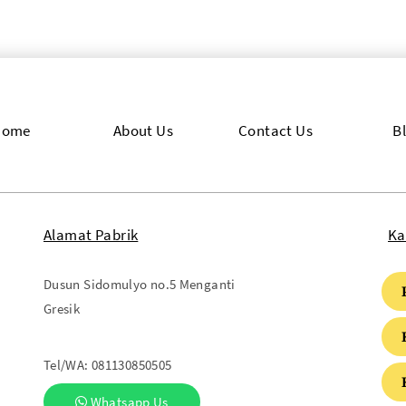
Home
About Us
Contact Us
B
Alamat Pabrik
Ka
Dusun Sidomulyo no.5 Menganti
Gresik
Tel/WA:
081130850505
Whatsapp Us