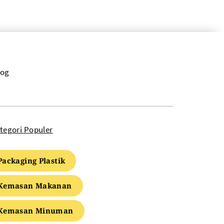
log
tegori Populer
Packaging Plastik
Kemasan Makanan
Kemasan Minuman