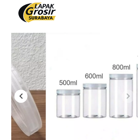
Produk
PACKAGING PLASTIK
PACKAGING KERTAS
Plastik Opp
Tas Kain
PVC Shrink 30mic 250gr
Paper Bag
PVC Shrink 30mic 500gr
Cooling Thermal Bag
PVC Shrink 30mic 1kg
Tas Spunbond
PVC Potongan
Paper Cup
Shrink POF 15mic 250gr
Paper Bowl
Shrink POF 20mic 250gr
Shrink POF Potongan
Plastik Klip
Standing Pouch