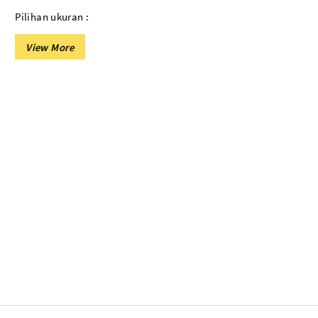
More..
Pilihan ukuran :
9 X 9
PLASTIK SHRINK
9 X 10
Plastik Segel Shrink Pvc
9 X 12.8
Plastik Shrink POF
9 X 17
PLASTIK LAINNYA
Plastik Sampah