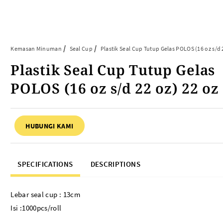
Article
Tentang Kami
Kontak Kami
Kemasan Minuman
Seal Cup
Plastik Seal Cup Tutup Gelas POLOS (16 oz s/d 
Plastik Seal Cup Tutup Gelas
ARTIKEL ABP
PERALATAN BAKING
POLOS (16 oz s/d 22 oz) 22 oz
FAQ
Cup Tray
Informasi Umum
Aluminium Roll
HUBUNGI KAMI
Tips & Trik
Baking Paper
Piping Bag
Cup Roti
SPECIFICATIONS
DESCRIPTIONS
Plastik Baking Wrapping
Topper Kue
Mika Cake Roll
Lebar seal cup : 13cm
Timbangan Dapur
Isi :1000pcs/roll
Dessert Box