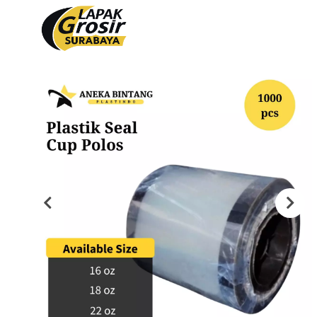
Produk
PACKAGING PLASTIK
PACKAGING KERTAS
Plastik Opp
Tas Kain
PVC Shrink 30mic 250gr
Paper Bag
PVC Shrink 30mic 500gr
Cooling Thermal Bag
PVC Shrink 30mic 1kg
Tas Spunbond
PVC Potongan
Paper Cup
Shrink POF 15mic 250gr
Paper Bowl
Shrink POF 20mic 250gr
Shrink POF Potongan
Plastik Klip
Standing Pouch