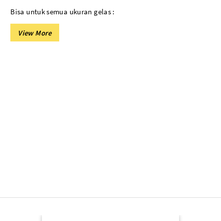
More..
Bisa untuk semua ukuran gelas :
16 oz - 18 oz - 22 oz
PLASTIK SHRINK
Plastik Segel Shrink Pvc
Plastik Shrink POF
PLASTIK LAINNYA
Plastik Sampah