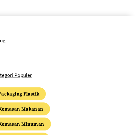
log
tegori Populer
Packaging Plastik
Kemasan Makanan
Kemasan Minuman