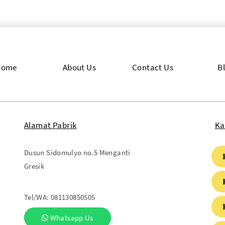
Home
About Us
Contact Us
B
Alamat Pabrik
Ka
Dusun Sidomulyo no.5 Menganti
Gresik
Tel/WA:
081130850505
Whatsapp Us