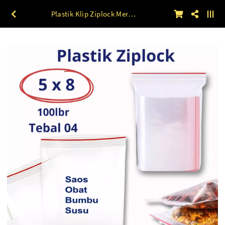
Plastik Klip Ziplock Merah (4 x 6 s/d 8 x 12) 40 micron 5 x 8