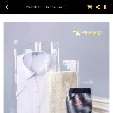
Plastik OPP Tanpa Seal (18 X 25 s/d 25 X 25) 30 mic 1 kg 25 x 25