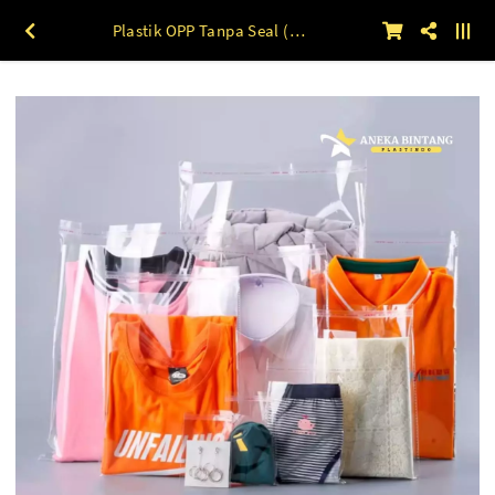
Plastik OPP Tanpa Seal (7 X 17 s/d 10 X 17) 30 mic 1 kg 10 x 17