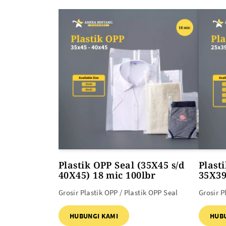
ALAT PEMANAS PLASTIK
PLASTIK DAN TAS MBG
Heat Gun
Plastik OPP Seal (35X45 s/d
Plast
40X45) 18 mic 100lbr
35X39
Grosir Plastik OPP / Plastik OPP Seal
Grosir P
HUBUNGI KAMI
HUB