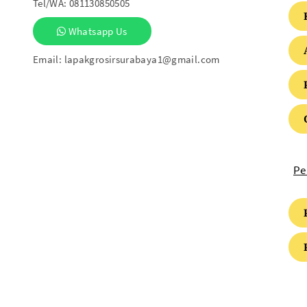
Tel/WA:
081130850505
Whatsapp Us
Email:
lapakgrosirsurabaya1@gmail.com
Pe