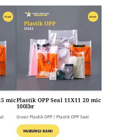
25 mic
Plastik OPP Seal 11X11 20 mic
Plastik OPP 
100lbr
100lbr
al
Grosir Plastik OPP / Plastik OPP Seal
Grosir Plastik OPP
HUBUNGI KAMI
HUBUNGI KAM