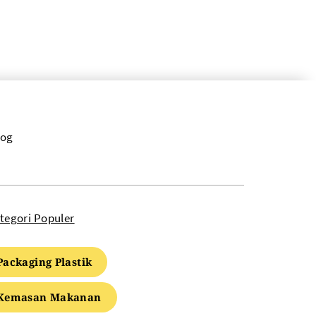
log
tegori Populer
Packaging Plastik
Kemasan Makanan