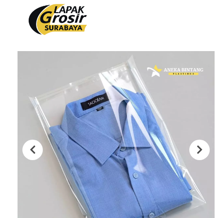
Produk
PACKAGING PLASTIK
PACKAGING KERTAS
Plastik Opp
Tas Kain
PVC Shrink 30mic 250gr
Paper Bag
PVC Shrink 30mic 500gr
Cooling Thermal Bag
PVC Shrink 30mic 1kg
Tas Spunbond
PVC Potongan
Paper Cup
Shrink POF 15mic 250gr
Paper Bowl
Shrink POF 20mic 250gr
Shrink POF Potongan
Plastik Klip
Standing Pouch