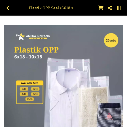
Plastik OPP Seal (6X18 s/d 10X18) 20 mic 100lbr 7 x 18