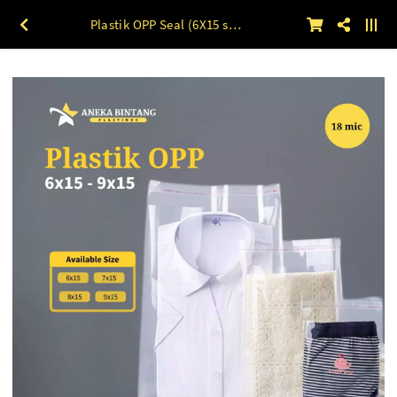
Plastik OPP Seal (6X15 s/d 9X15) 18 mic 100lbr 6 x 15