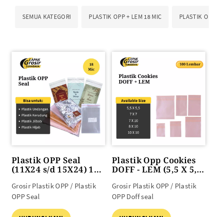
SEMUA KATEGORI
PLASTIK OPP + LEM 18 MIC
PLASTIK OPP 
Plastik OPP Seal
Plastik Opp Cookies
(11X24 s/d 15X24) 18
DOFF - LEM (5,5 X 5,5
mic 100lbr
s/d 10 X 10) 100lbr
Grosir Plastik OPP / Plastik
Grosir Plastik OPP / Plastik
OPP Seal
OPP Doff seal