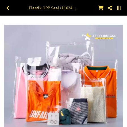
Plastik OPP Seal (11X24 s/d 15X24) 18 mic 100lbr 15 x 24