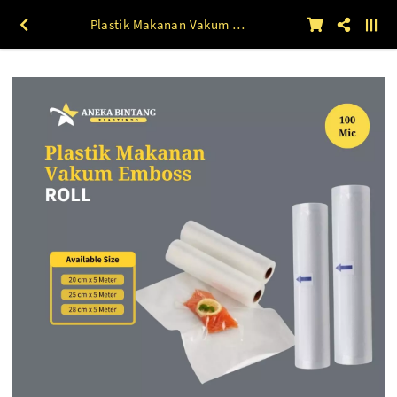
Plastik Makanan Vakum Embos Roll (20 x 5) s/d (28 x 5) 28 x 5