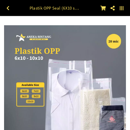
Plastik OPP Seal (6X10 s/d 10X10) 20 mic 100lbr 7 x 10