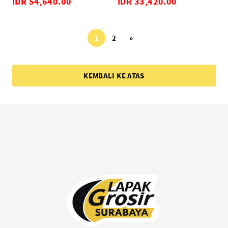
IDR 54,640.00
IDR 33,420.00
1
2
»
KEMBALI KE ATAS