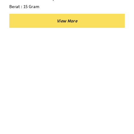
Berat : 15 Gram
Cocok Untuk : Kertas Roti, Paper Alay Premium, Dll