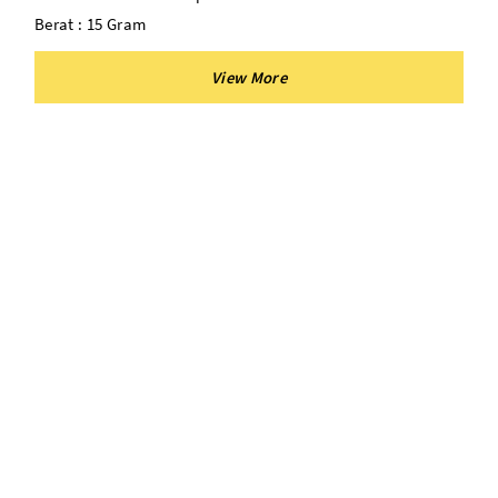
Berat : 15 Gram
Cocok Untuk : Kertas Roti, Paper Alay Premium, Dll