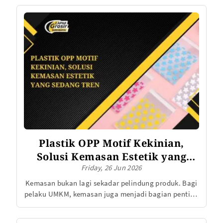
mengikuti bentuk barang sehingga produk lebih
terlindungi dari debu, kotoran, serta risiko kemasan
terbuka selama penyimpanan.
Plastik OPP Motif Kekinian,
Solusi Kemasan Estetik yang
Friday, 26 Jun 2026
Sedang Tren
Kemasan bukan lagi sekadar pelindung produk. Bagi
pelaku UMKM, kemasan juga menjadi bagian penting
dari pengalaman pelanggan, tampilan katalog,
hingga identitas brand. Produk makanan, souvenir,