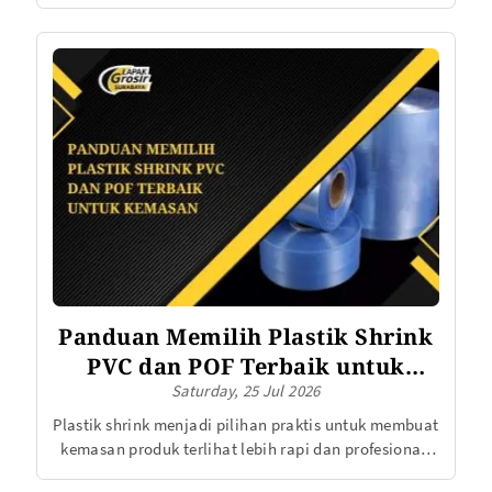
karena tampilannya bening serta rapi. Saat
memilihnya, Anda biasanya akan menemukan dua
varian, yaitu OPP seal dan OPP tanpa lem. Lalu, OPP
seal atau tanpa lem mana yang lebih praktis?
Panduan Memilih Plastik Shrink
PVC dan POF Terbaik untuk
Saturday, 25 Jul 2026
Kemasan
Plastik shrink menjadi pilihan praktis untuk membuat
kemasan produk terlihat lebih rapi dan profesional.
Saat terkena panas, plastik ini akan menyusut