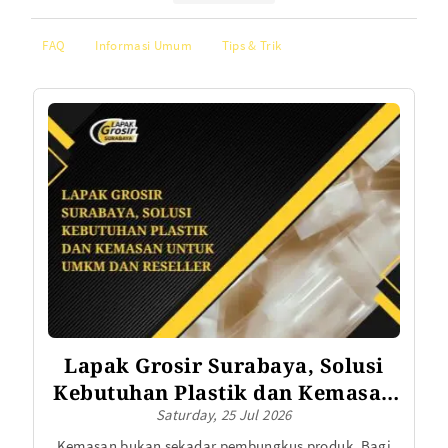
FAQ
Informasi Umum
Tips & Trik
Lapak Grosir Surabaya, Solusi
Kebutuhan Plastik dan Kemasan
Saturday, 25 Jul 2026
untuk UMKM dan Reseller
Kemasan bukan sekadar pembungkus produk. Bagi