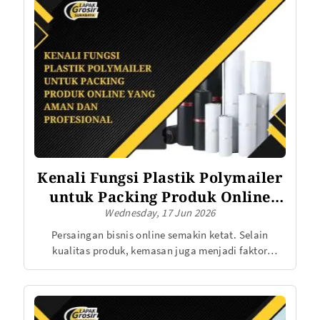
kini beralih menggunakan tas mika PP premium
sebagai kemasan souvenir.
Kenali Fungsi Plastik Polymailer
untuk Packing Produk Online
Wednesday, 17 Jun 2026
yang Aman dan Profesional
Persaingan bisnis online semakin ketat. Selain
kualitas produk, kemasan juga menjadi faktor
penting yang memengaruhi kepuasan pelanggan.
Kemasan yang aman dapat melindungi barang
selama proses pengiriman, sementara tampilan yang
rapi mampu meningkatkan citra profesional sebuah