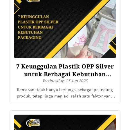
toko online.
7 Keunggulan Plastik OPP Silver
untuk Berbagai Kebutuhan
Wednesday, 17 Jun 2026
Packaging
Kemasan tidak hanya berfungsi sebagai pelindung
produk, tetapi juga menjadi salah satu faktor yang
memengaruhi keputusan pembelian konsumen. Saat
ini, banyak pelaku usaha memilih plastik OPP silver
sebagai solusi kemasan karena tampilannya yang
menarik dan kemampuannya dalam menjaga
kualitas produk. Mulai dari makanan ringan, kopi,