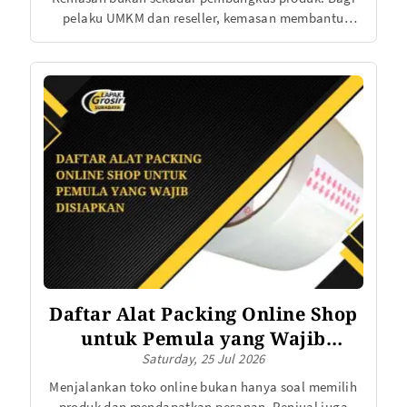
pelaku UMKM dan reseller, kemasan membantu
melindungi barang, menjaga kebersihan,
mempermudah distribusi, serta membangun kesan
profesional di mata pelanggan. Produk yang
sederhana pun bisa terlihat lebih menarik ketika
pelaku usaha memilih bentuk, ukuran, dan material
kemasan yang tepat.
Daftar Alat Packing Online Shop
untuk Pemula yang Wajib
Saturday, 25 Jul 2026
Disiapkan
Menjalankan toko online bukan hanya soal memilih
produk dan mendapatkan pesanan. Penjual juga