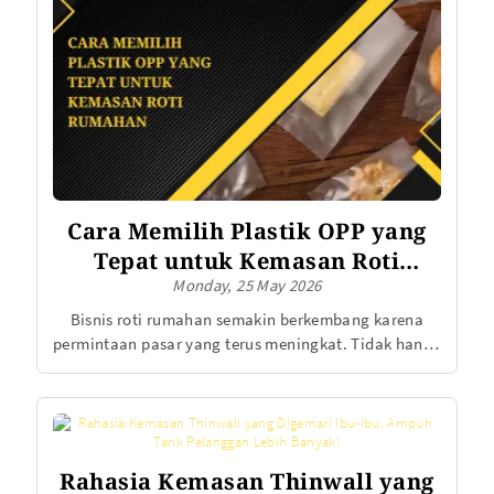
hingga produk kosmetik, kemasan OPP silver semakin
banyak digunakan karena menawarkan kombinasi
antara estetika dan fungsi.
Cara Memilih Plastik OPP yang
Tepat untuk Kemasan Roti
Monday, 25 May 2026
Rumahan
Bisnis roti rumahan semakin berkembang karena
permintaan pasar yang terus meningkat. Tidak hanya
rasa yang enak, tampilan produk juga menjadi faktor
penting yang memengaruhi keputusan pembeli.
Salah satu elemen yang sering dianggap sepele
tetapi memiliki pengaruh besar adalah kemasan.
Pemilihan kemasan yang tepat dapat membuat roti
Rahasia Kemasan Thinwall yang
terlihat lebih menarik, higienis, dan profesional.