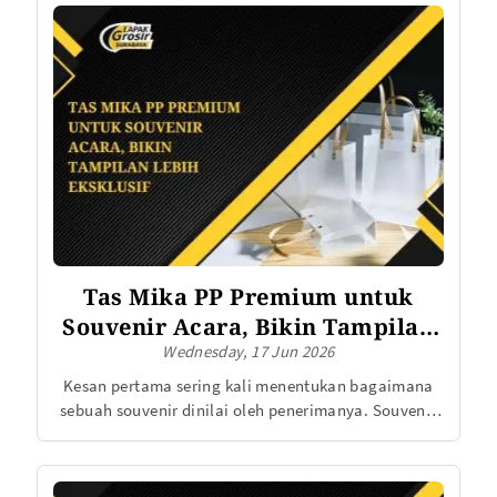
atau hadiah kecil akan terlihat lebih menarik ketika
dikemas secara rapi dan sesuai dengan karakter
usaha.
Tas Mika PP Premium untuk
Souvenir Acara, Bikin Tampilan
Wednesday, 17 Jun 2026
Lebih Eksklusif
Kesan pertama sering kali menentukan bagaimana
sebuah souvenir dinilai oleh penerimanya. Souvenir
yang dikemas dengan rapi dan menarik akan terlihat
lebih berharga, bahkan sebelum isinya dibuka.
Karena alasan tersebut, banyak penyelenggara acara