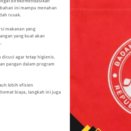
sangat direkomendasikan
an bahan ini mampu menahan
dah rusak.
rsi makanan yang
gangan yang kuat akan
.
dicuci agar tetap higienis.
anan pangan dalam program
uh lebih efisien
hemat biaya, langkah ini juga