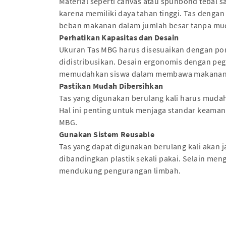
Material seperti canvas atau spunbond tebal 
karena memiliki daya tahan tinggi. Tas deng
beban makanan dalam jumlah besar tanpa mu
Perhatikan Kapasitas dan Desain
Ukuran Tas MBG harus disesuaikan dengan po
didistribusikan. Desain ergonomis dengan pe
memudahkan siswa dalam membawa makanan
Pastikan Mudah Dibersihkan
Tas yang digunakan berulang kali harus mudah 
Hal ini penting untuk menjaga standar keam
MBG.
Gunakan Sistem Reusable
Tas yang dapat digunakan berulang kali akan ja
dibandingkan plastik sekali pakai. Selain meng
mendukung pengurangan limbah.