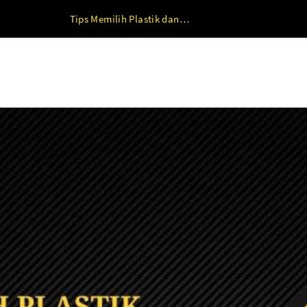
Tips Memilih Plastik dan Tas MBG yang Kuat, Hemat, dan Ramah Lingkungan