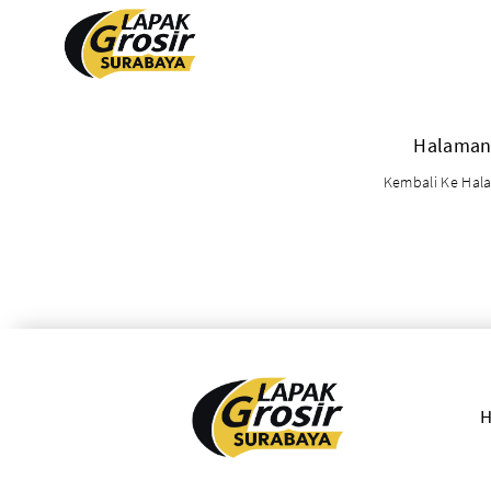
Produk
Halaman
PACKAGING PLASTIK
PACKAGING KERTAS
Kembali Ke Ha
Plastik Opp
Tas Kain
PVC Shrink 30mic 250gr
Paper Bag
PVC Shrink 30mic 500gr
Cooling Thermal Bag
PVC Shrink 30mic 1kg
Tas Spunbond
PVC Potongan
Paper Cup
Shrink POF 15mic 250gr
Paper Bowl
Shrink POF 20mic 250gr
Shrink POF Potongan
Plastik Klip
Standing Pouch