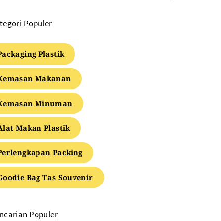
tegori Populer
Packaging Plastik
Kemasan Makanan
Kemasan Minuman
Alat Makan Plastik
Perlengkapan Packing
Goodie Bag Tas Souvenir
ncarian Populer