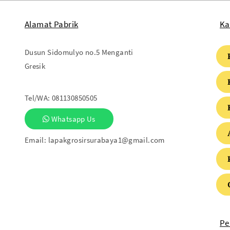
More..
Alamat Pabrik
Ka
PLASTIK SHRINK
Plastik Segel Shrink Pvc
Dusun Sidomulyo no.5 Menganti
Plastik Shrink POF
Gresik
Tel/WA:
081130850505
Whatsapp Us
Email:
lapakgrosirsurabaya1@gmail.com
PLASTIK LAINNYA
Plastik Sampah
Pe