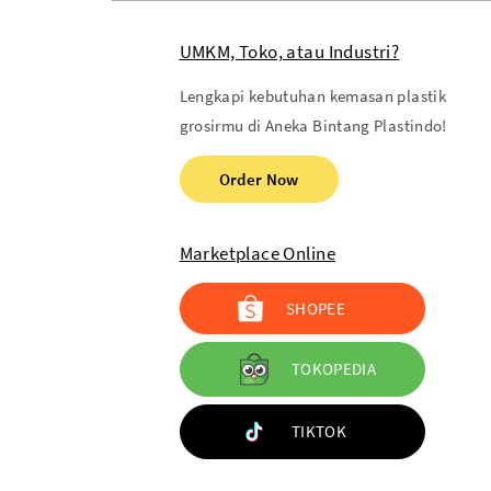
More..
UMKM, Toko, atau Industri?
MESIN
AKSESORIS
Lengkapi kebutuhan kemasan plastik
Mesin Sealer
Pita Tarik
grosirmu di Aneka Bintang Plastindo!
Elektronik Tukang
Pita Kawat Twist Tie
Pita Satin
Order Now
Bola Gacha
Sendok Takar
Kapi Kue
Marketplace Online
Kuas
Tali Souvenir
SHOPEE
Tali Rafia
TOKOPEDIA
KEMASAN MAKANAN
KEMASAN MINUMAN
Aluminium Sachet
Seal Cup
TIKTOK
Kertas Bungkus
Foam