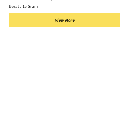
Berat : 15 Gram
Cocok Untuk : Kertas Roti, Paper Alay Premium, Dll