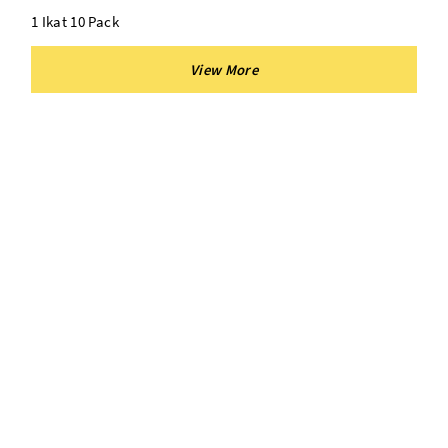
1 Ikat 10 Pack
Cocok Untuk : Plastik Opp Display, Souvenir, Alat tulis
Ukuran:
7 X 10
8 X 10
9 X 10
8 X 13
10 X 13