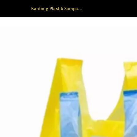
Kantong Plastik Sampah HITAM (60 x 100) s/d (100 x 120) 100 x 120