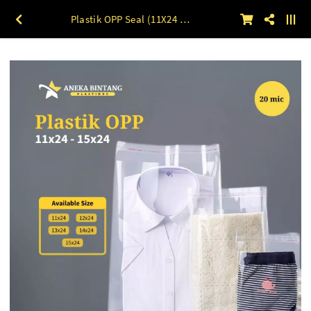
Plastik OPP Seal (11X24 s/d 15X24) 20 mic 100lbr 15 x 24