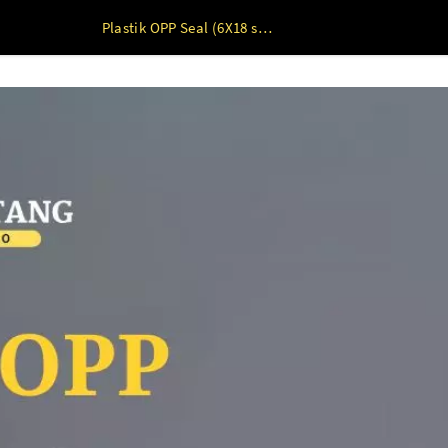
Plastik OPP Seal (6X18 s/d 10X18) 20 mic 100lbr 7 x 18