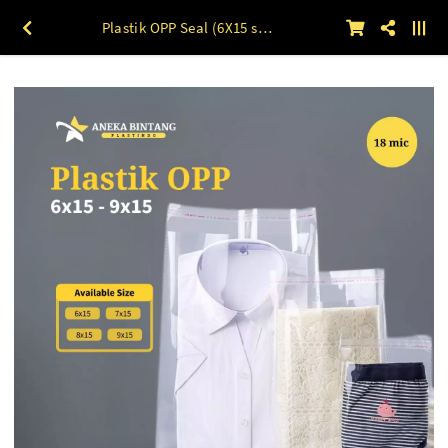
Plastik OPP Seal (6X15 s/d 9X15) 20 mic 100lbr 6 x 15