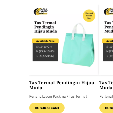
ALAT PEMANAS PLASTIK
PLASTIK DAN TAS MBG
Heat Gun
Tas Termal Pendingin Hijau
Tas T
Muda
Muda
Perlengkapan Packing / Tas Termal
Perleng
HUBUNGI KAMI
HUB