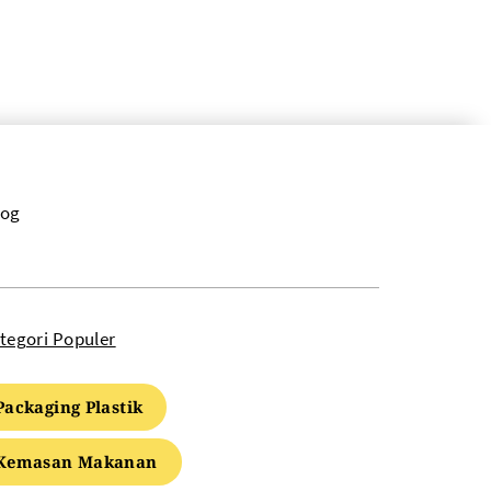
log
tegori Populer
Packaging Plastik
Kemasan Makanan