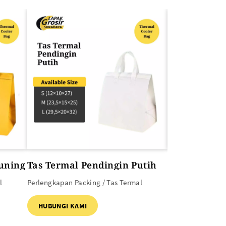
uning
Tas Termal Pendingin Putih
Tas Termal 
Blue
l
Perlengkapan Packing / Tas Termal
Perlengkapan Pac
HUBUNGI KAMI
HUBUNGI KAM