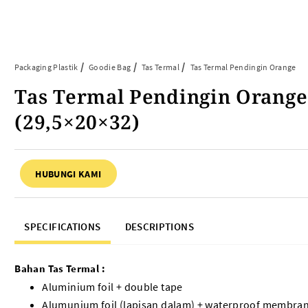
Article
Tentang Kami
Kontak Kami
Packaging Plastik
Goodie Bag
Tas Termal
Tas Termal Pendingin Orange
Tas Termal Pendingin Orange
ARTIKEL ABP
PERALATAN BAKING
(29,5×20×32)
FAQ
Cup Tray
Informasi Umum
Aluminium Roll
HUBUNGI KAMI
Tips & Trik
Baking Paper
Piping Bag
Cup Roti
SPECIFICATIONS
DESCRIPTIONS
Plastik Baking Wrapping
Topper Kue
Mika Cake Roll
Bahan Tas Termal :
Timbangan Dapur
Aluminium foil + double tape
Dessert Box
Alumunium foil (lapisan dalam) + waterproof membra