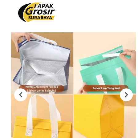
Produk
PACKAGING PLASTIK
PACKAGING KERTAS
Plastik Opp
Tas Kain
PVC Shrink 30mic 250gr
Paper Bag
PVC Shrink 30mic 500gr
Cooling Thermal Bag
PVC Shrink 30mic 1kg
Tas Spunbond
PVC Potongan
Paper Cup
Shrink POF 15mic 250gr
Paper Bowl
Shrink POF 20mic 250gr
Shrink POF Potongan
Plastik Klip
Standing Pouch