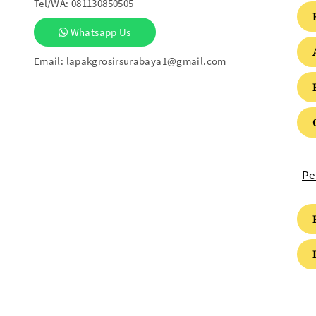
Tel/WA:
081130850505
Whatsapp Us
Email:
lapakgrosirsurabaya1@gmail.com
Pe